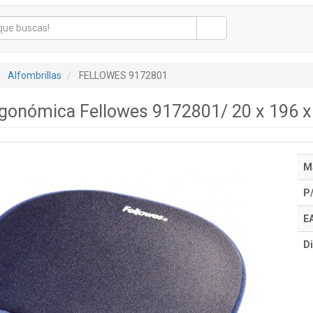
Alfombrillas
FELLOWES 9172801
Ergonómica Fellowes 9172801/ 20 x 196 
M
P
E
Di