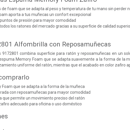
e foam que se adapta al peso y temperatura de tu mano sin perder 
foam aporta a tus muñecas un confort excepcional
s puntos de presión para mayor comodidad
odos los ratones del mercado gracias a su superficie de calidad superio
2801 Alfombrilla con Reposamuñecas
es 9172801 combina superficie para ratón y reposamuñecas en un sol
a espuma Memory Foam que se adapta suavemente a la forma de la mu
lizamiento uniforme del ratón, mientras que el acabado en color zafiro ap
 comprarlo
Foam que se adapta a la forma de la muñeca
egrada con reposamuñecas para mayor comodidad
la que permite un movimiento preciso del ratón
zafiro adecuado para oficina o uso doméstico
nes