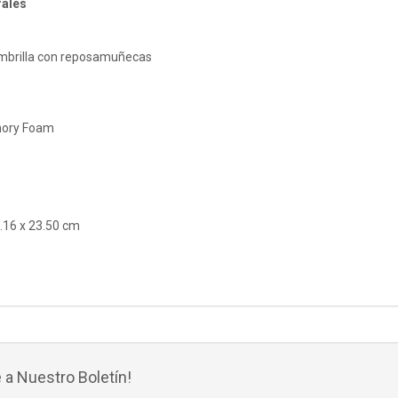
rales
brilla con reposamuñecas
mory Foam
.16 x 23.50 cm
 a Nuestro Boletín!