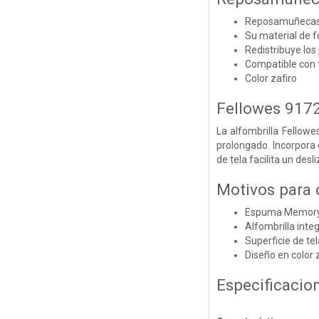
Reposamuñecas d
Su material de 
Redistribuye lo
Compatible con t
Color zafiro
Fellowes 917
La alfombrilla Fellow
prolongado. Incorpor
de tela facilita un des
Motivos para
Espuma Memory 
Alfombrilla int
Superficie de te
Diseño en color 
Especificacio