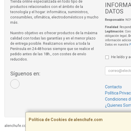
Tienda online especializada en todo tipo de
INFORMA
productos relacionados con el ámbito de la
DATOS
tecnología y el hogar: informática, suministros,
consumibles, ofimática, electrodomésticos y mucho
Responsable
: NO
más.
Finalidad
: Respond
Legitimación
: Con
Nuestro objetivo es ofrecer productos de la máxima
obligación legal;
D
calidad con todas las garantías y en el menor plazo
información adicio
de entrega posible. Realizamos envíos a toda la
Datos en nuestra
P
Península en 24-48 horas siempre que se realice el
pedido antes de las 18h., con costes de envío
He leído y 
reducidos.
Síguenos en:
Contacto
Política Priva
Condiciones 
¿Quienes So
Política de Cookies de alenchufe.com
alenchufe.com © 2026