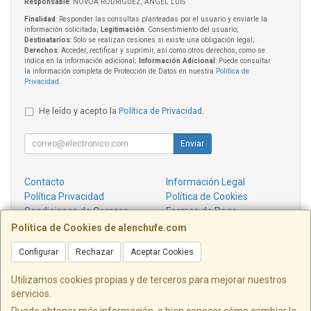
Responsable
: NOVOA RODRIGUEZ, ANGEL LUIS
Finalidad
: Responder las consultas planteadas por el usuario y enviarle la
información solicitada;
Legitimación
: Consentimiento del usuario;
Destinatarios
: Solo se realizan cesiones si existe una obligación legal;
Derechos
: Acceder, rectificar y suprimir, así como otros derechos, como se
indica en la información adicional;
Información Adicional
: Puede consultar
la información completa de Protección de Datos en nuestra
Política de
Privacidad
.
He leído y acepto la
Política de Privacidad
.
Enviar
Contacto
Información Legal
Política Privacidad
Política de Cookies
Condiciones de Compra
Formas de Pago
¿Quienes Somos?
Política de Cookies de alenchufe.com
Configurar
Rechazar
Aceptar Cookies
Contacto
info@alenchufe.com
Utilizamos cookies propias y de terceros para mejorar nuestros
servicios.