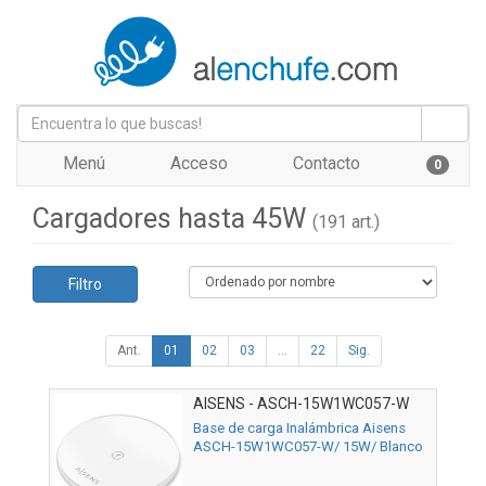
Menú
Acceso
Contacto
0
Cargadores hasta 45W
(191 art.)
Filtro
Ant.
01
02
03
...
22
Sig.
AISENS - ASCH-15W1WC057-W
Base de carga Inalámbrica Aisens
ASCH-15W1WC057-W/ 15W/ Blanco