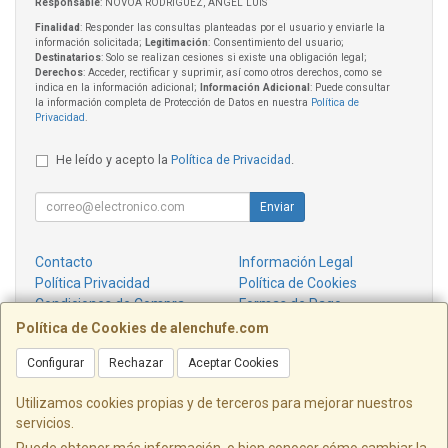
Responsable
: NOVOA RODRIGUEZ, ANGEL LUIS
Finalidad
: Responder las consultas planteadas por el usuario y enviarle la
información solicitada;
Legitimación
: Consentimiento del usuario;
Destinatarios
: Solo se realizan cesiones si existe una obligación legal;
Derechos
: Acceder, rectificar y suprimir, así como otros derechos, como se
indica en la información adicional;
Información Adicional
: Puede consultar
la información completa de Protección de Datos en nuestra
Política de
Privacidad
.
He leído y acepto la
Política de Privacidad
.
Enviar
Contacto
Información Legal
Política Privacidad
Política de Cookies
Condiciones de Compra
Formas de Pago
¿Quienes Somos?
Política de Cookies de alenchufe.com
Configurar
Rechazar
Aceptar Cookies
Contacto
info@alenchufe.com
Utilizamos cookies propias y de terceros para mejorar nuestros
servicios.