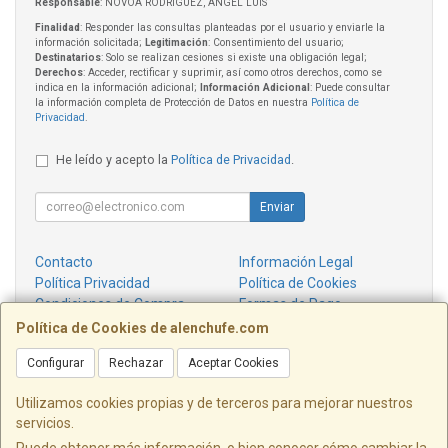
Responsable
: NOVOA RODRIGUEZ, ANGEL LUIS
Finalidad
: Responder las consultas planteadas por el usuario y enviarle la
información solicitada;
Legitimación
: Consentimiento del usuario;
Destinatarios
: Solo se realizan cesiones si existe una obligación legal;
Derechos
: Acceder, rectificar y suprimir, así como otros derechos, como se
indica en la información adicional;
Información Adicional
: Puede consultar
la información completa de Protección de Datos en nuestra
Política de
Privacidad
.
He leído y acepto la
Política de Privacidad
.
Enviar
Contacto
Información Legal
Política Privacidad
Política de Cookies
Condiciones de Compra
Formas de Pago
¿Quienes Somos?
Política de Cookies de alenchufe.com
Configurar
Rechazar
Aceptar Cookies
Contacto
info@alenchufe.com
Utilizamos cookies propias y de terceros para mejorar nuestros
servicios.