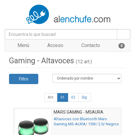
Menú
Acceso
Contacto
0
Gaming - Altavoces
(12 art.)
Filtro
Ant.
01
02
Sig.
MARS GAMING - MSAURA
Altavoces con Bluetooth Mars
Gaming MS-AURA/ 15W/ 2.0/ Negros