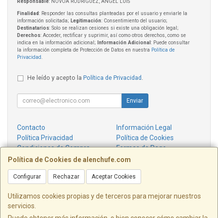
Responsable
: NOVOA RODRIGUEZ, ANGEL LUIS
Finalidad
: Responder las consultas planteadas por el usuario y enviarle la
información solicitada;
Legitimación
: Consentimiento del usuario;
Destinatarios
: Solo se realizan cesiones si existe una obligación legal;
Derechos
: Acceder, rectificar y suprimir, así como otros derechos, como se
indica en la información adicional;
Información Adicional
: Puede consultar
la información completa de Protección de Datos en nuestra
Política de
Privacidad
.
He leído y acepto la
Política de Privacidad
.
Enviar
Contacto
Información Legal
Política Privacidad
Política de Cookies
Condiciones de Compra
Formas de Pago
¿Quienes Somos?
Política de Cookies de alenchufe.com
Configurar
Rechazar
Aceptar Cookies
Contacto
info@alenchufe.com
Utilizamos cookies propias y de terceros para mejorar nuestros
servicios.