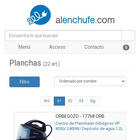
Menú
Acceso
Contacto
0
Planchas
(22 art.)
Filtro
Ant.
01
02
03
Sig.
ORBEGOZO - 17768 ORB
Centro de Planchado Orbegozo VP
8550/ 2400W/ Depósito de agua 1.2L