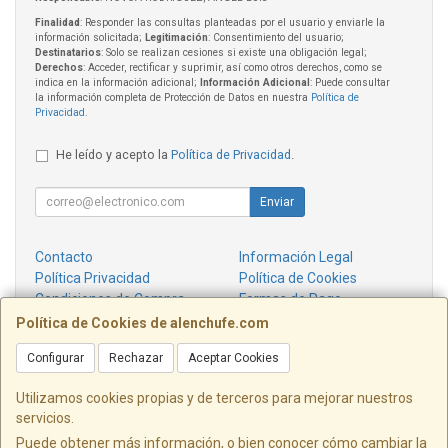
Finalidad
: Responder las consultas planteadas por el usuario y enviarle la
información solicitada;
Legitimación
: Consentimiento del usuario;
Destinatarios
: Solo se realizan cesiones si existe una obligación legal;
Derechos
: Acceder, rectificar y suprimir, así como otros derechos, como se
indica en la información adicional;
Información Adicional
: Puede consultar
la información completa de Protección de Datos en nuestra
Política de
Privacidad
.
He leído y acepto la
Política de Privacidad
.
Enviar
Contacto
Información Legal
Política Privacidad
Política de Cookies
Condiciones de Compra
Formas de Pago
¿Quienes Somos?
Política de Cookies de alenchufe.com
Configurar
Rechazar
Aceptar Cookies
Contacto
info@alenchufe.com
Utilizamos cookies propias y de terceros para mejorar nuestros
servicios.
Puede obtener más información, o bien conocer cómo cambiar la