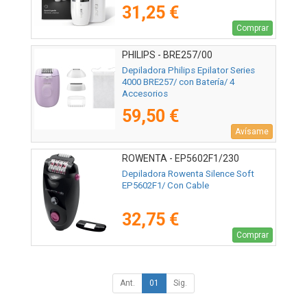
31,25 €
Comprar
PHILIPS - BRE257/00
Depiladora Philips Epilator Series
4000 BRE257/ con Batería/ 4
Accesorios
59,50 €
Avísame
ROWENTA - EP5602F1/230
Depiladora Rowenta Silence Soft
EP5602F1/ Con Cable
32,75 €
Comprar
Ant.
01
Sig.