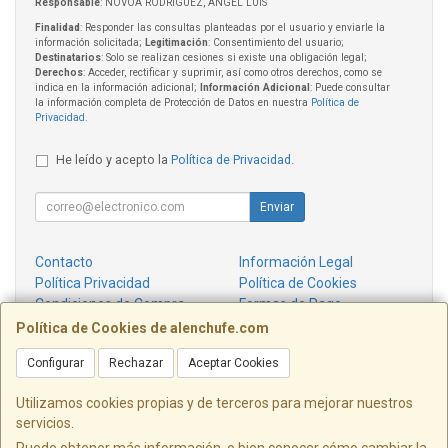
Responsable
: NOVOA RODRIGUEZ, ANGEL LUIS
Finalidad
: Responder las consultas planteadas por el usuario y enviarle la
información solicitada;
Legitimación
: Consentimiento del usuario;
Destinatarios
: Solo se realizan cesiones si existe una obligación legal;
Derechos
: Acceder, rectificar y suprimir, así como otros derechos, como se
indica en la información adicional;
Información Adicional
: Puede consultar
la información completa de Protección de Datos en nuestra
Política de
Privacidad
.
He leído y acepto la
Política de Privacidad
.
Enviar
Contacto
Información Legal
Política Privacidad
Política de Cookies
Condiciones de Compra
Formas de Pago
¿Quienes Somos?
Política de Cookies de alenchufe.com
Configurar
Rechazar
Aceptar Cookies
Contacto
info@alenchufe.com
Utilizamos cookies propias y de terceros para mejorar nuestros
servicios.