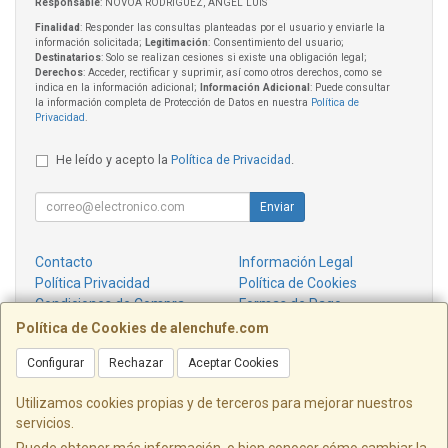
Responsable
: NOVOA RODRIGUEZ, ANGEL LUIS
Finalidad
: Responder las consultas planteadas por el usuario y enviarle la
información solicitada;
Legitimación
: Consentimiento del usuario;
Destinatarios
: Solo se realizan cesiones si existe una obligación legal;
Derechos
: Acceder, rectificar y suprimir, así como otros derechos, como se
indica en la información adicional;
Información Adicional
: Puede consultar
la información completa de Protección de Datos en nuestra
Política de
Privacidad
.
He leído y acepto la
Política de Privacidad
.
Enviar
Contacto
Información Legal
Política Privacidad
Política de Cookies
Condiciones de Compra
Formas de Pago
¿Quienes Somos?
Política de Cookies de alenchufe.com
Configurar
Rechazar
Aceptar Cookies
Contacto
info@alenchufe.com
Utilizamos cookies propias y de terceros para mejorar nuestros
servicios.