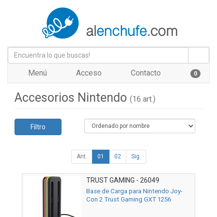
Menú
Acceso
Contacto
0
Accesorios Nintendo
(16 art.)
Filtro
Ant.
01
02
Sig.
TRUST GAMING - 26049
Base de Carga para Nintendo Joy-
Con 2 Trust Gaming GXT 1256