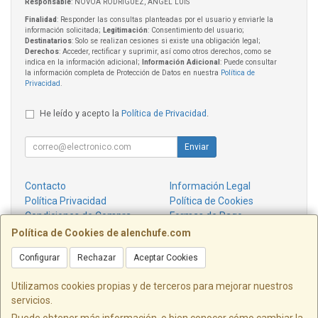
Responsable
: NOVOA RODRIGUEZ, ANGEL LUIS
Finalidad
: Responder las consultas planteadas por el usuario y enviarle la
información solicitada;
Legitimación
: Consentimiento del usuario;
Destinatarios
: Solo se realizan cesiones si existe una obligación legal;
Derechos
: Acceder, rectificar y suprimir, así como otros derechos, como se
indica en la información adicional;
Información Adicional
: Puede consultar
la información completa de Protección de Datos en nuestra
Política de
Privacidad
.
He leído y acepto la
Política de Privacidad
.
Enviar
Contacto
Información Legal
Política Privacidad
Política de Cookies
Condiciones de Compra
Formas de Pago
¿Quienes Somos?
Política de Cookies de alenchufe.com
Configurar
Rechazar
Aceptar Cookies
Contacto
info@alenchufe.com
Utilizamos cookies propias y de terceros para mejorar nuestros
servicios.