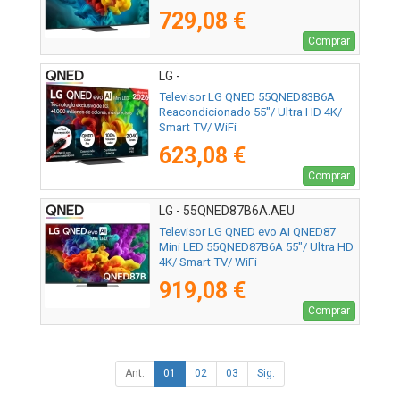
729,08 €
Comprar
LG -
Televisor LG QNED 55QNED83B6A
Reacondicionado 55"/ Ultra HD 4K/
Smart TV/ WiFi
623,08 €
Comprar
LG - 55QNED87B6A.AEU
Televisor LG QNED evo AI QNED87
Mini LED 55QNED87B6A 55"/ Ultra HD
4K/ Smart TV/ WiFi
919,08 €
Comprar
Ant.
01
02
03
Sig.