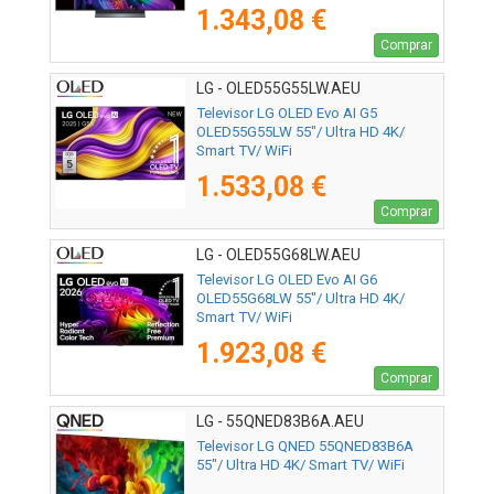
1.343,08 €
Comprar
LG - OLED55G55LW.AEU
Televisor LG OLED Evo AI G5
OLED55G55LW 55"/ Ultra HD 4K/
Smart TV/ WiFi
1.533,08 €
Comprar
LG - OLED55G68LW.AEU
Televisor LG OLED Evo AI G6
OLED55G68LW 55"/ Ultra HD 4K/
Smart TV/ WiFi
1.923,08 €
Comprar
LG - 55QNED83B6A.AEU
Televisor LG QNED 55QNED83B6A
55"/ Ultra HD 4K/ Smart TV/ WiFi