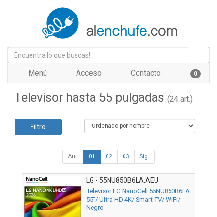
Menú
Acceso
Contacto
0
Televisor hasta 55 pulgadas
(24 art.)
Filtro
Ant.
01
02
03
Sig.
LG - 55NU850B6LA.AEU
Televisor LG NanoCell 55NU850B6LA
55"/ Ultra HD 4K/ Smart TV/ WiFi/
Negro