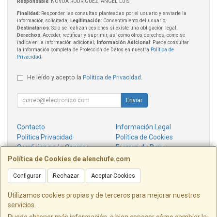
Responsable
: NOVOA RODRIGUEZ, ANGEL LUIS
Finalidad
: Responder las consultas planteadas por el usuario y enviarle la
información solicitada;
Legitimación
: Consentimiento del usuario;
Destinatarios
: Solo se realizan cesiones si existe una obligación legal;
Derechos
: Acceder, rectificar y suprimir, así como otros derechos, como se
indica en la información adicional;
Información Adicional
: Puede consultar
la información completa de Protección de Datos en nuestra
Política de
Privacidad
.
He leído y acepto la
Política de Privacidad
.
Enviar
Contacto
Información Legal
Política Privacidad
Política de Cookies
Condiciones de Compra
Formas de Pago
¿Quienes Somos?
Política de Cookies de alenchufe.com
Configurar
Rechazar
Aceptar Cookies
Contacto
info@alenchufe.com
Utilizamos cookies propias y de terceros para mejorar nuestros
servicios.