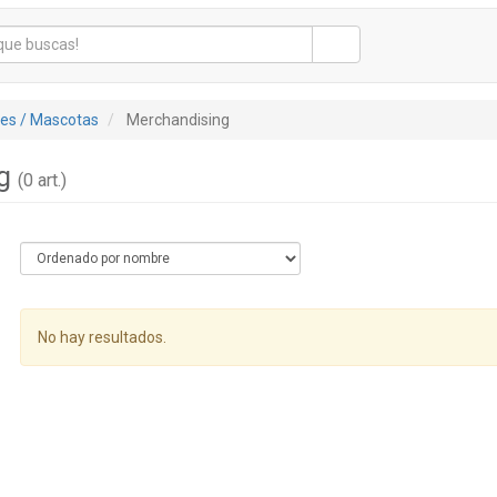
tes / Mascotas
Merchandising
ng
(0 art.)
No hay resultados.