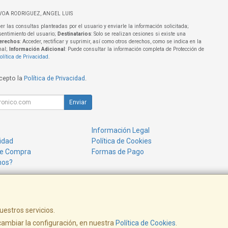
VOA RODRIGUEZ, ANGEL LUIS
er las consultas planteadas por el usuario y enviarle la información solicitada;
sentimiento del usuario;
Destinatarios
: Solo se realizan cesiones si existe una
erechos
: Acceder, rectificar y suprimir, así como otros derechos, como se indica en la
nal;
Información Adicional
: Puede consultar la información completa de Protección de
olítica de Privacidad
.
acepto la
Política de Privacidad
.
Enviar
Información Legal
cidad
Política de Cookies
de Compra
Formas de Pago
mos?
uestros servicios.
ambiar la configuración, en nuestra
Política de Cookies
.
www.alenchufe.com - info@alenchufe.com