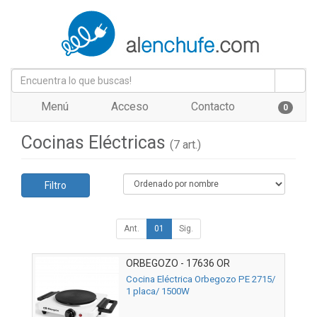
Menú
Acceso
Contacto
0
Cocinas Eléctricas
(7 art.)
Filtro
Ant.
01
Sig.
ORBEGOZO - 17636 OR
Cocina Eléctrica Orbegozo PE 2715/
1 placa/ 1500W