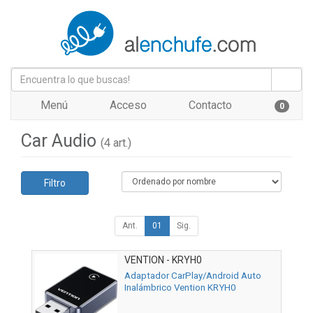
Menú
Acceso
Contacto
0
Car Audio
(4 art.)
Filtro
Ant.
01
Sig.
VENTION - KRYH0
Adaptador CarPlay/Android Auto
Inalámbrico Vention KRYH0