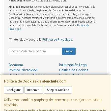
Responsable
: NOVOA RODRIGUEZ, ANGEL LUIS
Finalidad
: Responder las consultas planteadas por el usuario y enviarle la
información solicitada;
Legitimación
: Consentimiento del usuario;
Destinatarios
: Solo se realizan cesiones si existe una obligación legal;
Derechos
: Acceder, rectificar y suprimir, así como otros derechos, como se
indica en la información adicional;
Información Adicional
: Puede consultar
la información completa de Protección de Datos en nuestra
Política de
Privacidad
.
He leído y acepto la
Política de Privacidad
.
Enviar
Contacto
Información Legal
Política Privacidad
Política de Cookies
Condiciones de Compra
Formas de Pago
¿Quienes Somos?
Política de Cookies de alenchufe.com
Configurar
Rechazar
Aceptar Cookies
Contacto
info@alenchufe.com
Utilizamos cookies propias y de terceros para mejorar nuestros
servicios.