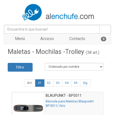
Menú
Acceso
Contacto
0
Maletas - Mochilas -Trolley
(38 art.)
Filtro
Ant.
01
02
03
04
05
Sig.
BLAUPUNKT - BP5011
Báscula para Maletas Blaupunkt
BP5011/ Gris