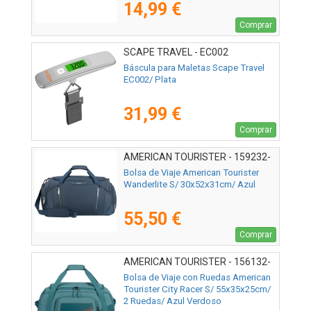
14,99 €
Comprar
SCAPE TRAVEL - EC002
Báscula para Maletas Scape Travel
EC002/ Plata
31,99 €
Comprar
AMERICAN TOURISTER - 159232-
1265
Bolsa de Viaje American Tourister
Wanderlite S/ 30x52x31cm/ Azul
55,50 €
Comprar
AMERICAN TOURISTER - 156132-
4828
Bolsa de Viaje con Ruedas American
Tourister City Racer S/ 55x35x25cm/
2 Ruedas/ Azul Verdoso