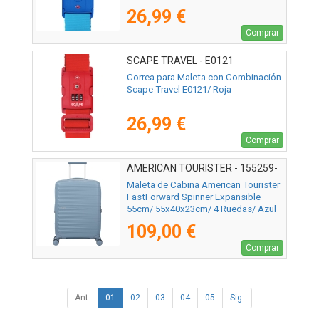
26,99 €
Comprar
SCAPE TRAVEL - E0121
Correa para Maleta con Combinación
Scape Travel E0121/ Roja
26,99 €
Comprar
AMERICAN TOURISTER - 155259-
1827
Maleta de Cabina American Tourister
FastForward Spinner Expansible
55cm/ 55x40x23cm/ 4 Ruedas/ Azul
109,00 €
Comprar
Ant.
01
02
03
04
05
Sig.