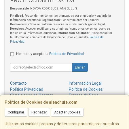
PROTECCIÓN DE DATOS
Responsable
: NOVOA RODRIGUEZ, ANGEL LUIS
Finalidad
: Responder las consultas planteadas por el usuario y enviarle la
información solicitada;
Legitimación
: Consentimiento del usuario;
Destinatarios
: Solo se realizan cesiones si existe una obligación legal;
Derechos
: Acceder, rectificar y suprimir, así como otros derechos, como se
indica en la información adicional;
Información Adicional
: Puede consultar
la información completa de Protección de Datos en nuestra
Política de
Privacidad
.
He leído y acepto la
Política de Privacidad
.
Enviar
Contacto
Información Legal
Política Privacidad
Política de Cookies
Condiciones de Compra
Formas de Pago
¿Quienes Somos?
Política de Cookies de alenchufe.com
Configurar
Rechazar
Aceptar Cookies
Contacto
info@alenchufe.com
Utilizamos cookies propias y de terceros para mejorar nuestros