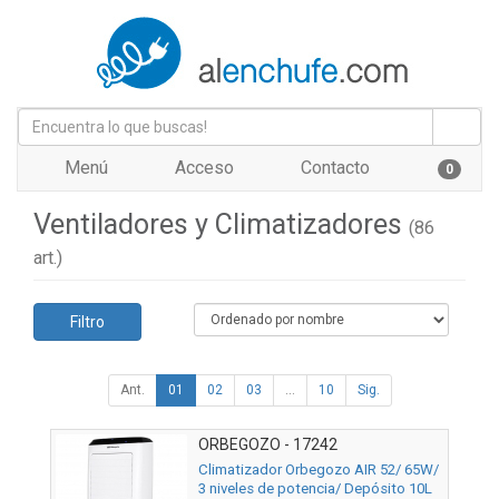
Menú
Acceso
Contacto
0
Ventiladores y Climatizadores
(86
art.)
Filtro
Ant.
01
02
03
...
10
Sig.
ORBEGOZO - 17242
Climatizador Orbegozo AIR 52/ 65W/
3 niveles de potencia/ Depósito 10L