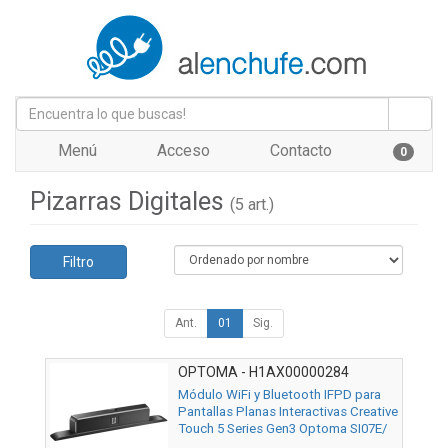
Menú
Acceso
Contacto
0
Pizarras Digitales
(5 art.)
Filtro
Ant.
01
Sig.
OPTOMA - H1AX00000284
Módulo WiFi y Bluetooth IFPD para
Pantallas Planas Interactivas Creative
Touch 5 Series Gen3 Optoma SI07E/
10m