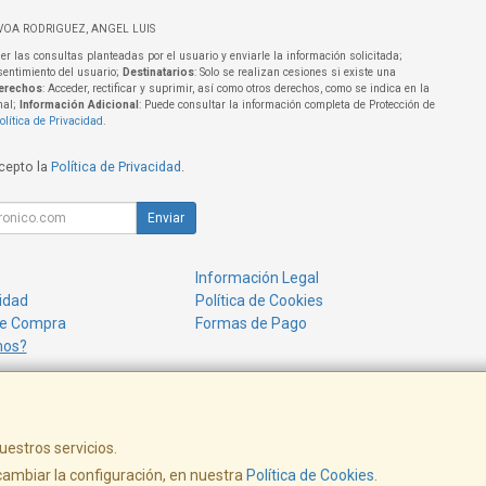
VOA RODRIGUEZ, ANGEL LUIS
er las consultas planteadas por el usuario y enviarle la información solicitada;
sentimiento del usuario;
Destinatarios
: Solo se realizan cesiones si existe una
erechos
: Acceder, rectificar y suprimir, así como otros derechos, como se indica en la
nal;
Información Adicional
: Puede consultar la información completa de Protección de
olítica de Privacidad
.
acepto la
Política de Privacidad
.
Enviar
Información Legal
cidad
Política de Cookies
de Compra
Formas de Pago
mos?
uestros servicios.
ambiar la configuración, en nuestra
Política de Cookies
.
www.alenchufe.com - info@alenchufe.com