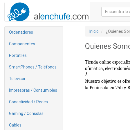
Inicio
¿Quienes S
Ordenadores
Componentes
Quienes Som
Portátiles
Tienda online especiali
SmartPhones / Teléfonos
ofimática, electrodomé
Â
Televisor
Nuestro objetivo es ofr
la Península en 24h y Ba
Impresoras / Consumibles
Conectividad / Redes
Gaming / Consolas
Cables