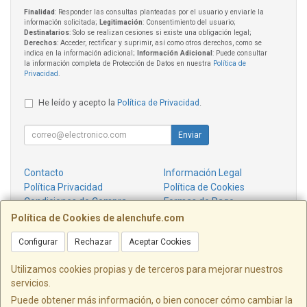
Finalidad
: Responder las consultas planteadas por el usuario y enviarle la
información solicitada;
Legitimación
: Consentimiento del usuario;
Destinatarios
: Solo se realizan cesiones si existe una obligación legal;
Derechos
: Acceder, rectificar y suprimir, así como otros derechos, como se
indica en la información adicional;
Información Adicional
: Puede consultar
la información completa de Protección de Datos en nuestra
Política de
Privacidad
.
He leído y acepto la
Política de Privacidad
.
Enviar
Contacto
Información Legal
Política Privacidad
Política de Cookies
Condiciones de Compra
Formas de Pago
¿Quienes Somos?
Política de Cookies de alenchufe.com
Configurar
Rechazar
Aceptar Cookies
Contacto
info@alenchufe.com
Utilizamos cookies propias y de terceros para mejorar nuestros
servicios.
Puede obtener más información, o bien conocer cómo cambiar la