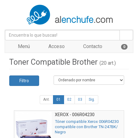
Menú
Acceso
Contacto
0
Toner Compatible Brother
(20 art.)
Filtro
Ant.
01
02
03
Sig.
XEROX - 006R04230
Tóner compatible Xerox 006R04230
compatible con Brother TN-247BK/
Negro