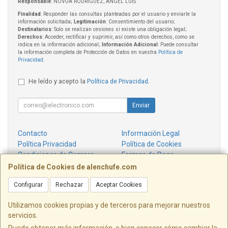
Responsable
: NOVOA RODRIGUEZ, ANGEL LUIS
Finalidad
: Responder las consultas planteadas por el usuario y enviarle la
información solicitada;
Legitimación
: Consentimiento del usuario;
Destinatarios
: Solo se realizan cesiones si existe una obligación legal;
Derechos
: Acceder, rectificar y suprimir, así como otros derechos, como se
indica en la información adicional;
Información Adicional
: Puede consultar
la información completa de Protección de Datos en nuestra
Política de
Privacidad
.
He leído y acepto la
Política de Privacidad
.
Enviar
Contacto
Información Legal
Política Privacidad
Política de Cookies
Condiciones de Compra
Formas de Pago
¿Quienes Somos?
Política de Cookies de alenchufe.com
Configurar
Rechazar
Aceptar Cookies
Contacto
info@alenchufe.com
Utilizamos cookies propias y de terceros para mejorar nuestros
servicios.