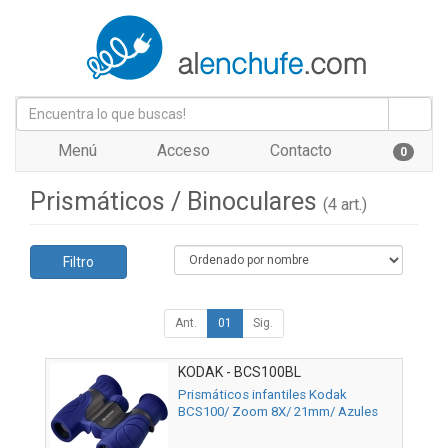
Menú
Acceso
Contacto
0
Prismáticos / Binoculares
(4 art.)
Filtro
Ant.
01
Sig.
KODAK - BCS100BL
Prismáticos infantiles Kodak
BCS100/ Zoom 8X/ 21mm/ Azules