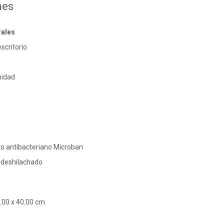
nes
rales
scritorio
nidad
to antibacteriano Microban
-deshilachado
.00 x 40.00 cm