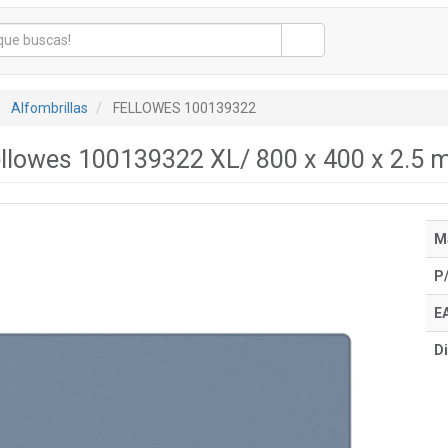
Alfombrillas
FELLOWES 100139322
ellowes 100139322 XL/ 800 x 400 x 2.5 
M
P
E
Di