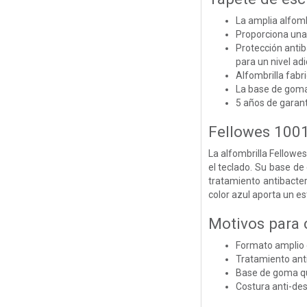
La amplia alfombr
Proporciona una 
Protección antib
para un nivel ad
Alfombrilla fab
La base de goma 
5 años de garant
Fellowes 1001
La alfombrilla Fellowe
el teclado. Su base de
tratamiento antibacte
color azul aporta un est
Motivos para
Formato amplio d
Tratamiento ant
Base de goma qu
Costura anti-des