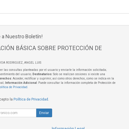
 a Nuestro Boletín!
CIÓN BÁSICA SOBRE PROTECCIÓN DE
VOA RODRIGUEZ, ANGEL LUIS
er las consultas planteadas por el usuario y enviarle la información solicitada;
sentimiento del usuario;
Destinatarios
: Solo se realizan cesiones si existe una
erechos
: Acceder, rectificar y suprimir, así como otros derechos, como se indica en la
nal;
Información Adicional
: Puede consultar la información completa de Protección de
olítica de Privacidad
.
acepto la
Política de Privacidad
.
Enviar
Información Legal