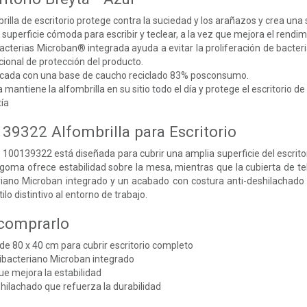
illa de escritorio protege contra la suciedad y los arañazos y crea una su
superficie cómoda para escribir y teclear, a la vez que mejora el rendim
acterias Microban® integrada ayuda a evitar la proliferación de bacteria
icional de protección del producto.
ricada con una base de caucho reciclado 83% posconsumo.
mantiene la alfombrilla en su sitio todo el día y protege el escritorio d
ía
39322 Alfombrilla para Escritorio
s 100139322 está diseñada para cubrir una amplia superficie del escrit
 goma ofrece estabilidad sobre la mesa, mientras que la cubierta de te
riano Microban integrado y un acabado con costura anti-deshilachado q
ilo distintivo al entorno de trabajo.
 comprarlo
e 80 x 40 cm para cubrir escritorio completo
ibacteriano Microban integrado
e mejora la estabilidad
hilachado que refuerza la durabilidad