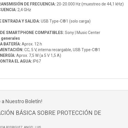
RANSMISIÓN DE FRECUENCIA:
20-20.000 Hz (muestreo de 44,1 kHz)
CUENCIA:
2,4 GHz
 ENTRADA Y SALIDA:
USB Type-C®1 (solo carga)
 DE SMARTPHONE COMPATIBLES:
Sony | Music Center
s generales
A BATERÍA:
Aprox. 12 h
IMENTACIÓN:
CC, 5 V, interna recargable, USB Type-C®1
NERGÍA:
Aprox. 7,5 W (a 5 V 1,5 A)
ONTRA EL AGUA:
IP67
 a Nuestro Boletín!
CIÓN BÁSICA SOBRE PROTECCIÓN DE
VOA RODRIGUEZ, ANGEL LUIS