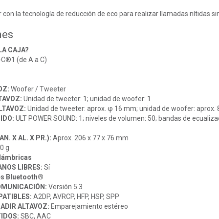
r con la tecnología de reducción de eco para realizar llamadas nítidas si
nes
LA CAJA?
C®1 (de A a C)
OZ:
Woofer / Tweeter
TAVOZ:
Unidad de tweeter: 1; unidad de woofer: 1
LTAVOZ:
Unidad de tweeter: aprox. φ 16 mm; unidad de woofer: aprox.
IDO:
ULT POWER SOUND: 1; niveles de volumen: 50; bandas de ecualizac
N. X AL. X PR.):
Aprox. 206 x 77 x 76 mm
0 g
lámbricas
NOS LIBRES:
Sí
es Bluetooth®
OMUNICACIÓN:
Versión 5.3
PATIBLES:
A2DP, AVRCP, HFP, HSP, SPP
ADIR ALTAVOZ:
Emparejamiento estéreo
IDOS:
SBC, AAC