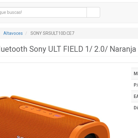
Altavoces
SONY SRSULT10D.CE7
luetooth Sony ULT FIELD 1/ 2.0/ Naranja
M
P
E
Di