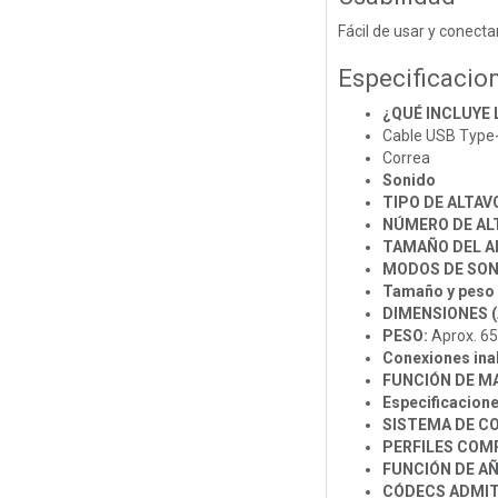
Fácil de usar y conecta
Especificacio
¿QUÉ INCLUYE 
Cable USB Type-
Correa
Sonido
TIPO DE ALTAV
NÚMERO DE AL
TAMAÑO DEL A
MODOS DE SON
Tamaño y peso
DIMENSIONES (A
PESO:
Aprox. 65
Conexiones ina
FUNCIÓN DE MA
Especificacion
SISTEMA DE C
PERFILES COM
FUNCIÓN DE AÑ
CÓDECS ADMIT