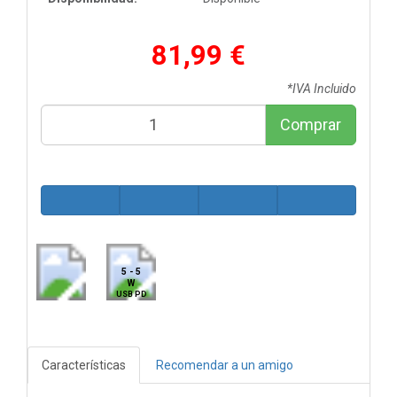
81,99 €
*IVA Incluido
Comprar
5 - 5
W
USB PD
Características
Recomendar a un amigo