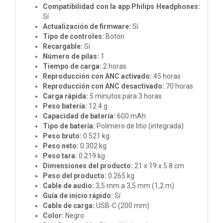
Compatibilidad con la app Philips Headphones:
Sí
Actualización de firmware:
Sí
Tipo de controles:
Botón
Recargable:
Sí
Número de pilas:
1
Tiempo de carga:
2 horas
Reproducción con ANC activado:
45 horas
Reproducción con ANC desactivado:
70 horas
Carga rápida:
5 minutos para 3 horas
Peso batería:
12.4 g
Capacidad de batería:
600 mAh
Tipo de batería:
Polímero de litio (integrada)
Peso bruto:
0.521 kg
Peso neto:
0.302 kg
Peso tara:
0.219 kg
Dimensiones del producto:
21 x 19 x 5.8 cm
Peso del producto:
0.265 kg
Cable de audio:
3,5 mm a 3,5 mm (1,2 m)
Guía de inicio rápido:
Sí
Cable de carga:
USB-C (200 mm)
Color:
Negro