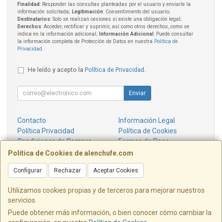
Finalidad
: Responder las consultas planteadas por el usuario y enviarle la
información solicitada;
Legitimación
: Consentimiento del usuario;
Destinatarios
: Solo se realizan cesiones si existe una obligación legal;
Derechos
: Acceder, rectificar y suprimir, así como otros derechos, como se
indica en la información adicional;
Información Adicional
: Puede consultar
la información completa de Protección de Datos en nuestra
Política de
Privacidad
.
He leído y acepto la
Política de Privacidad
.
Enviar
Contacto
Información Legal
Política Privacidad
Política de Cookies
Condiciones de Compra
Formas de Pago
¿Quienes Somos?
Política de Cookies de alenchufe.com
Configurar
Rechazar
Aceptar Cookies
Contacto
info@alenchufe.com
Utilizamos cookies propias y de terceros para mejorar nuestros
servicios.
Puede obtener más información, o bien conocer cómo cambiar la