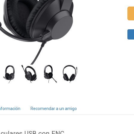
nformación
Recomendar a un amigo
iculares USB con ENC