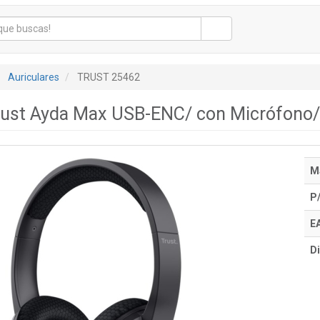
Auriculares
TRUST 25462
Trust Ayda Max USB-ENC/ con Micrófono
M
P
E
Di