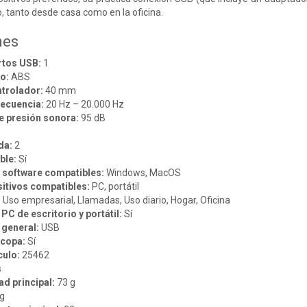
 tanto desde casa como en la oficina.
nes
rtos USB:
1
o:
ABS
trolador:
40 mm
recuencia:
20 Hz – 20.000 Hz
e presión sonora:
95 dB
da:
2
ble:
Sí
 software compatibles:
Windows, MacOS
itivos compatibles:
PC, portátil
:
Uso empresarial, Llamadas, Uso diario, Hogar, Oficina
PC de escritorio y portátil:
Sí
 general:
USB
 copa:
Sí
culo:
25462
s
ad principal:
73 g
g