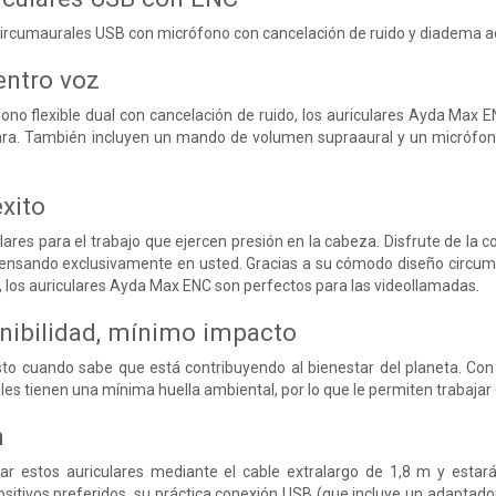
ircumaurales USB con micrófono con cancelación de ruido y diadema 
entro voz
ono flexible dual con cancelación de ruido, los auriculares Ayda Max 
lara. También incluyen un mando de volumen supraaural y un micrófono 
xito
lares para el trabajo que ejercen presión en la cabeza. Disfrute de la 
pensando exclusivamente en usted. Gracias a su cómodo diseño circum
a, los auriculares Ayda Max ENC son perfectos para las videollamadas.
nibilidad, mínimo impacto
to cuando sabe que está contribuyendo al bienestar del planeta. Con u
les tienen una mínima huella ambiental, por lo que le permiten trabajar
n
tar estos auriculares mediante el cable extralargo de 1,8 m y est
ositivos preferidos, su práctica conexión USB (que incluye un adapta