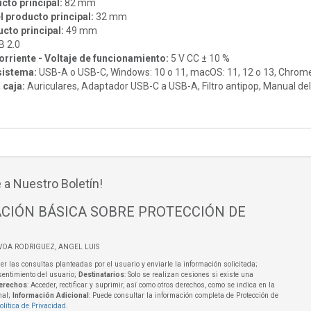
cto principal:
82 mm
 producto principal:
32 mm
cto principal:
49 mm
 2.0
rriente - Voltaje de funcionamiento:
5 V CC ± 10 %
 sistema:
USB-A o USB-C,
Windows:
10 o 11,
macOS:
11, 12 o 13,
Chrome
 caja:
Auriculares, Adaptador USB-C a USB-A, Filtro antipop, Manual del
 a Nuestro Boletín!
CIÓN BÁSICA SOBRE PROTECCIÓN DE
VOA RODRIGUEZ, ANGEL LUIS
er las consultas planteadas por el usuario y enviarle la información solicitada;
sentimiento del usuario;
Destinatarios
: Solo se realizan cesiones si existe una
erechos
: Acceder, rectificar y suprimir, así como otros derechos, como se indica en la
nal;
Información Adicional
: Puede consultar la información completa de Protección de
olítica de Privacidad
.