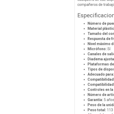
compañeros de trabajo,
Especificacio
Número de pue
Material plástic
Tamaño del con
Respuesta de f
Nivel máximo d
Micrófono:
Sí
Canales de sali
Diadema ajusta
Plataformas de
Tipos de dispos
Adecuado para
Compatibilidad 
Compatibilidad
Controles en la
Número de artí
Garantía:
5 año
Peso de la unid
Peso total:
113 