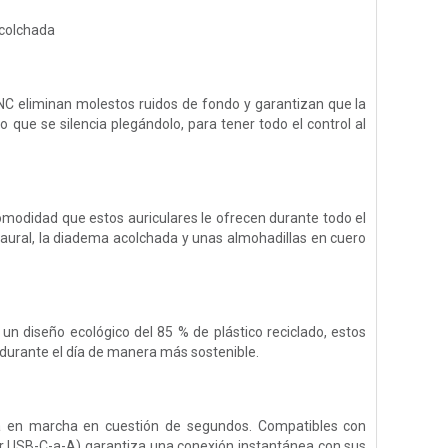
acolchada
ENC eliminan molestos ruidos de fondo y garantizan que la
que se silencia plegándolo, para tener todo el control al
comodidad que estos auriculares le ofrecen durante todo el
aural, la diadema acolchada y unas almohadillas en cuero
n diseño ecológico del 85 % de plástico reciclado, estos
 durante el día de manera más sostenible.
ará en marcha en cuestión de segundos. Compatibles con
dor USB-C-a-A) garantiza una conexión instantánea con sus