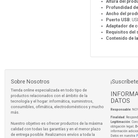
Altura del produ
Profundidad del
Ancho del produ
Puerto USB:
USB
Adaptador de co
Requisitos del
Contenido de la
Sobre Nosotros
¡Suscríbete
Tienda online especializada en todo tipo de
INFORMA
productos relacionados con el ámbito de la
DATOS
tecnología y el hogar: informática, suministros,
consumibles, ofimática, electrodomésticos y mucho
Responsable
: NO
más.
Finalidad
: Respond
Legitimación
: Con
Nuestro objetivo es ofrecer productos de la máxima
obligación legal;
D
calidad con todas las garantías y en el menor plazo
información adicio
de entrega posible. Realizamos envíos a toda la
Datos en nuestra
P