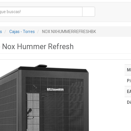
s
Cajas - Torres
NOX NXHUMMERREFRESHBK
re Nox Hummer Refresh
M
P
E
Di