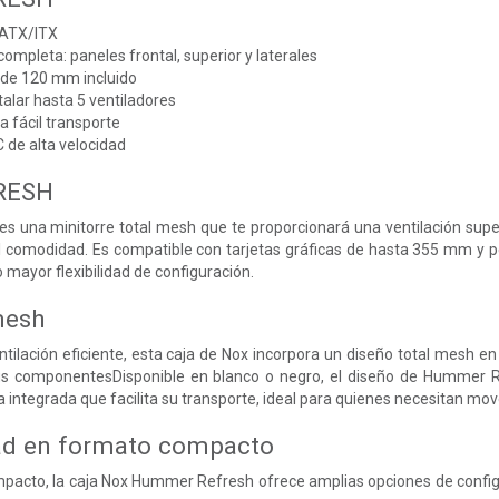
 ATX/ITX
 completa: paneles frontal, superior y laterales
de 120 mm incluido
talar hasta 5 ventiladores
a fácil transporte
 de alta velocidad
RESH
 una minitorre total mesh que te proporcionará una ventilación super
al comodidad. Es compatible con tarjetas gráficas de hasta 355 mm y
mayor flexibilidad de configuración.
mesh
ilación eficiente, esta caja de Nox incorpora un diseño total mesh en f
us componentesDisponible en blanco o negro, el diseño de Hummer Ref
 integrada que facilita su transporte, ideal para quienes necesitan mov
ad en formato compacto
pacto, la caja Nox Hummer Refresh ofrece amplias opciones de config