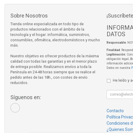
Sobre Nosotros
¡Suscríbete
Tienda online especializada en todo tipo de
INFORMA
productos relacionados con el ámbito de la
DATOS
tecnología y el hogar: informática, suministros,
consumibles, ofimática, electrodomésticos y mucho
Responsable
: NO
más.
Finalidad
: Respond
Legitimación
: Con
Nuestro objetivo es ofrecer productos de la máxima
obligación legal;
D
calidad con todas las garantías y en el menor plazo
información adicio
de entrega posible. Realizamos envíos a toda la
Datos en nuestra
P
Península en 24-48 horas siempre que se realice el
pedido antes de las 18h., con costes de envío
He leído y 
reducidos.
Síguenos en:
Contacto
Política Priva
Condiciones 
¿Quienes So