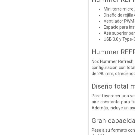
Mini torre micro
Diseño de rejilla
Ventilador PWM 
Espacio para ins
Asa superior par
USB 3.0 y Type-C
Hummer REF
Nox Hummer Refresh es
configuración con tot
de 290 mm, ofreciendo 
Diseño total 
Para favorecer una vent
aire constante para t
Además, incluye un asa
Gran capacid
Pese a su formato com