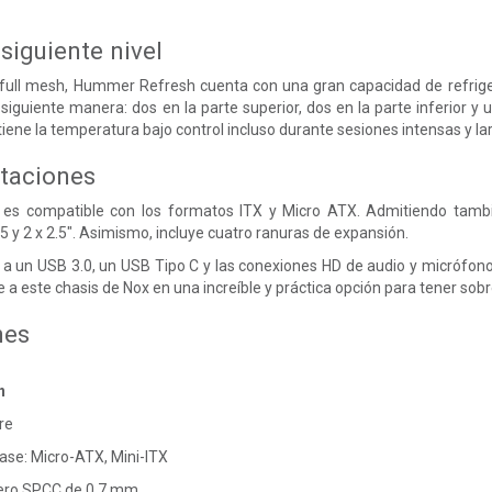
 siguiente nivel
ull mesh, Hummer Refresh cuenta con una gran capacidad de refriger
siguiente manera: dos en la parte superior, dos en la parte inferior y 
iene la temperatura bajo control incluso durante sesiones intensas y lar
staciones
s compatible con los formatos ITX y Micro ATX. Admitiendo tambié
.5 y 2 x 2.5". Asimismo, incluye cuatro ranuras de expansión.
a un USB 3.0, un USB Tipo C y las conexiones HD de audio y micrófono
te a este chasis de Nox en una increíble y práctica opción para tener sob
nes
n
re
ase: Micro-ATX, Mini-ITX
Acero SPCC de 0.7 mm