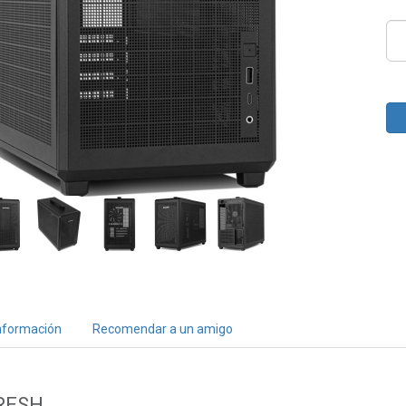
nformación
Recomendar a un amigo
RESH