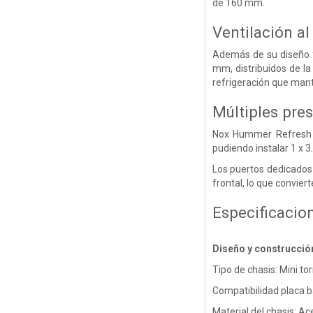
de 160 mm.
Ventilación al
Además de su diseño f
mm, distribuidos de la 
refrigeración que mant
Múltiples pre
Nox Hummer Refresh e
pudiendo instalar 1 x 3
Los puertos dedicados 
frontal, lo que convier
Especificacio
Diseño y construcció
Tipo de chasis: Mini tor
Compatibilidad placa b
Material del chasis: 