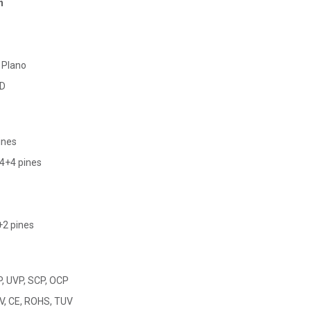
n
 Plano
MD
ines
 4+4 pines
+2 pines
P, UVP, SCP, OCP
V, CE, ROHS, TUV