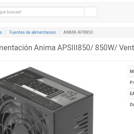
s
Fuentes de alimentacion
ANIMA APIII850
imentación Anima APSIII850/ 850W/ Ven
M
P
E
Di