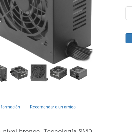
nformación
Recomendar a un amigo
% nivel bronce. Tecnología SMD