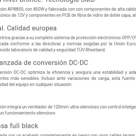
ión APIII850, con 850W y fabricada con con componentes de alta calidad
l único de 12V y componentes en PCB de fibra de vidrio de doble capa, al
al. Calidad europea
ctrica gracias a su completo sistema de protección electrónicos OPP/O
icada conforme a las directivas y normas exigidas por la Unión Eur
nocido laboratorio de calidad y seguridad TÜV Rheinland.
vanzada de conversión DC-DC
ersión DC-DC optimiza la eficiencia y asegura una estabilidad y ada
ntes más sensibles. Incluso ante variaciones de carga, esta fuent
idad del equipo en cualquier situación.
ión integra un ventilador de 120mm ultra-silencioso con control intelig
y un funcionamiento silencioso.
sa full black
icada con un acabado completamente en negro con unos cables largos, n