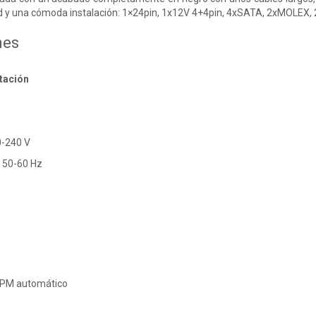
 y una cómoda instalación: 1×24pin, 1x12V 4+4pin, 4xSATA, 2xMOLEX, 
nes
tación
0-240 V
: 50-60 Hz
 RPM automático