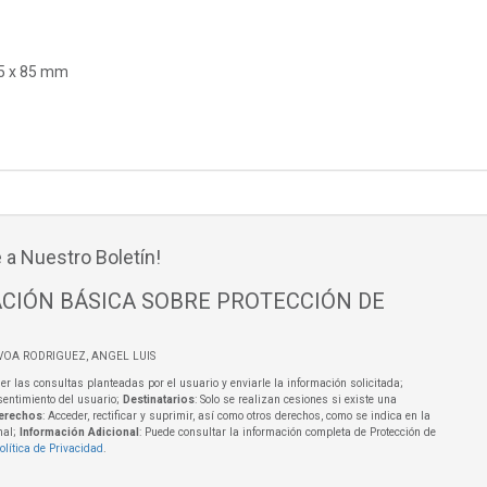
45 x 85 mm
 a Nuestro Boletín!
CIÓN BÁSICA SOBRE PROTECCIÓN DE
VOA RODRIGUEZ, ANGEL LUIS
er las consultas planteadas por el usuario y enviarle la información solicitada;
sentimiento del usuario;
Destinatarios
: Solo se realizan cesiones si existe una
erechos
: Acceder, rectificar y suprimir, así como otros derechos, como se indica en la
nal;
Información Adicional
: Puede consultar la información completa de Protección de
olítica de Privacidad
.