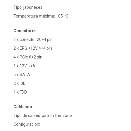
Tipo: japoneses
Temperatura máxima: 105 ºC
Conectores
1 x conector 20+4 pin
2 x EPS +12V 4+4 pin
4 x PCIe 6+2 pin
1 x 12V-2x6
5 x SATA
2 x IDE
1 x FDD
Cableado
Tipo de cables: patrón trenzado
Configuración: