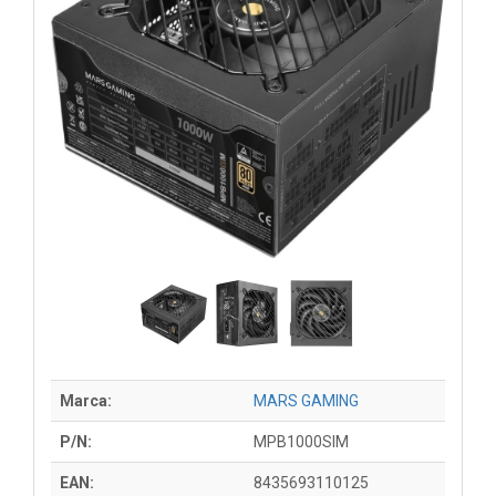
Marca:
MARS GAMING
P/N:
MPB1000SIM
EAN:
8435693110125