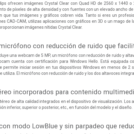
ilips ofrecen imágenes Crystal Clear con Quad HD de 2560 x 1440 o 
to de píxeles de alta densidad y con fuentes con un elevado ancho de
n que tus imágenes y gráficos cobren vida. Tanto si eres un profes
nes CAD-CAM, utilizas aplicaciones con gráficos en 3D o un mago de l
 proporcionan imágenes nítidas Crystal Clear.
crófono con reducción de ruido que facilit
ncluye una webcam de 5 MP, un micrófono con reducción de ruido y altav
cam cuenta con certificación para Windows Hello. Está equipada co
e permite iniciar sesión en tus dispositivos Windows en menos de 2 s
 utiliza. El micrófono con reducción de ruido y los dos altavoces integ
éreo incorporados para contenido multimed
éreo de alta calidad integrados en el dispositivo de visualización. Los 
n inferior, superior o posterior, etc., en función del modelo y el diseño.
 con modo LowBlue y sin parpadeo que reduc