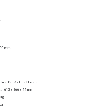
s
100 mm
te: 613 x 471 x 211 mm
te: 613 x 366 x 44 mm
 kg
kg