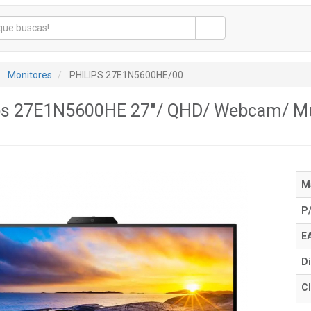
Monitores
PHILIPS 27E1N5600HE/00
ips 27E1N5600HE 27"/ QHD/ Webcam/ Mul
M
P
E
Di
Cl