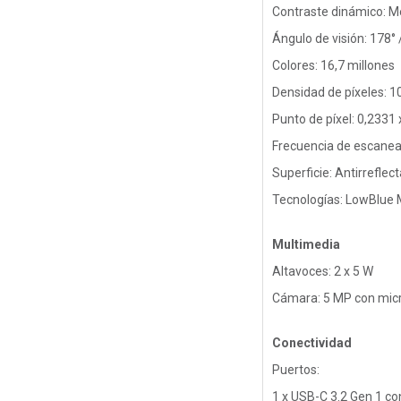
Contraste dinámico: Me
Ángulo de visión: 178° 
Colores: 16,7 millones
Densidad de píxeles: 1
Punto de píxel: 0,233
Frecuencia de escanead
Superficie: Antirrefl
Tecnologías: LowBlue 
Multimedia
Altavoces: 2 x 5 W
Cámara: 5 MP con micr
Conectividad
Puertos:
1 x USB-C 3.2 Gen 1 co