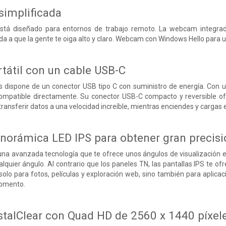
simplificada
 está diseñado para entornos de trabajo remoto. La webcam integra
da a que la gente te oiga alto y claro. Webcam con Windows Hello para 
rtátil con un cable USB-C
ps dispone de un conector USB tipo C con suministro de energía. Con un
 compatible directamente. Su conector USB-C compacto y reversible of
transferir datos a una velocidad increíble, mientras enciendes y cargas
norámica LED IPS para obtener gran precisi
a una avanzada tecnología que te ofrece unos ángulos de visualización 
alquier ángulo. Al contrario que los paneles TN, las pantallas IPS te o
olo para fotos, películas y exploración web, sino también para aplicaci
momento.
talClear con Quad HD de 2560 x 1440 píxel