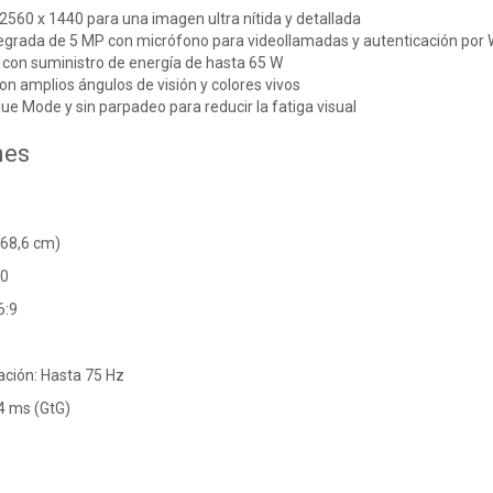
560 x 1440 para una imagen ultra nítida y detallada
grada de 5 MP con micrófono para videollamadas y autenticación por 
con suministro de energía de hasta 65 W
on amplios ángulos de visión y colores vivos
e Mode y sin parpadeo para reducir la fatiga visual
nes
68,6 cm)
40
6:9
ación: Hasta 75 Hz
4 ms (GtG)