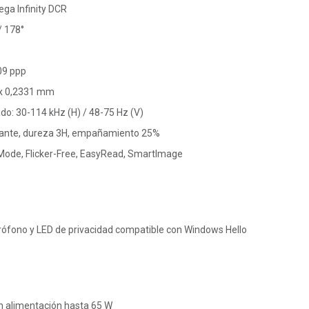
ga Infinity DCR
/ 178°
09 ppp
1 x 0,2331 mm
o: 30-114 kHz (H) / 48-75 Hz (V)
ectante, dureza 3H, empañamiento 25%
Mode, Flicker-Free, EasyRead, SmartImage
ófono y LED de privacidad compatible con Windows Hello
n alimentación hasta 65 W