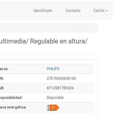
Identifícate
Contacto
Carrito
timedia/ Regulable en altura/
arca:
PHILIPS
/N:
27E1N5600HE/00
AN:
8712581783426
sponibilidad:
Disponible
ase energética: