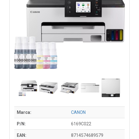
Marca:
CANON
P/N:
6169C022
EAN:
8714574689579