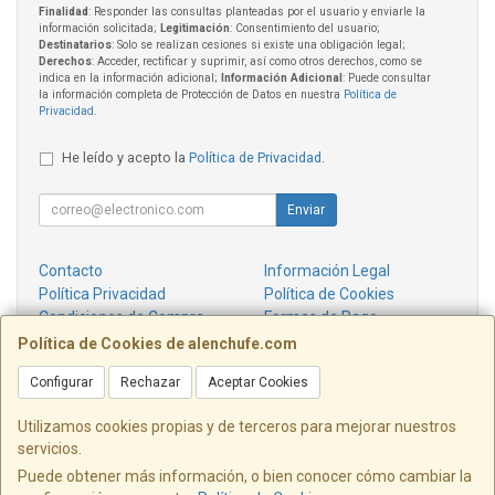
Finalidad
: Responder las consultas planteadas por el usuario y enviarle la
información solicitada;
Legitimación
: Consentimiento del usuario;
Destinatarios
: Solo se realizan cesiones si existe una obligación legal;
Derechos
: Acceder, rectificar y suprimir, así como otros derechos, como se
indica en la información adicional;
Información Adicional
: Puede consultar
la información completa de Protección de Datos en nuestra
Política de
Privacidad
.
He leído y acepto la
Política de Privacidad
.
Enviar
Contacto
Información Legal
Política Privacidad
Política de Cookies
Condiciones de Compra
Formas de Pago
¿Quienes Somos?
Política de Cookies de alenchufe.com
Configurar
Rechazar
Aceptar Cookies
Contacto
info@alenchufe.com
Utilizamos cookies propias y de terceros para mejorar nuestros
servicios.
Puede obtener más información, o bien conocer cómo cambiar la