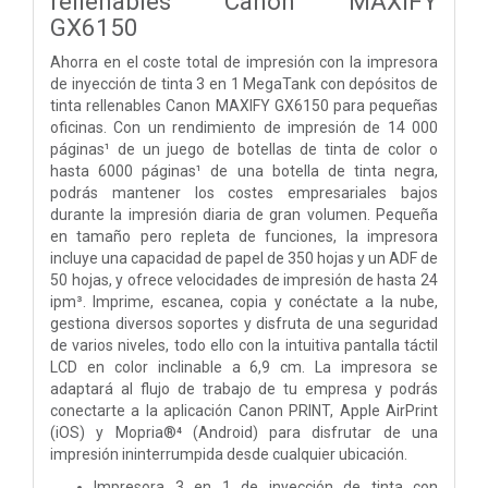
rellenables Canon MAXIFY
GX6150
Ahorra en el coste total de impresión con la impresora
de inyección de tinta 3 en 1 MegaTank con depósitos de
tinta rellenables Canon MAXIFY GX6150 para pequeñas
oficinas. Con un rendimiento de impresión de 14 000
páginas¹ de un juego de botellas de tinta de color o
hasta 6000 páginas¹ de una botella de tinta negra,
podrás mantener los costes empresariales bajos
durante la impresión diaria de gran volumen. Pequeña
en tamaño pero repleta de funciones, la impresora
incluye una capacidad de papel de 350 hojas y un ADF de
50 hojas, y ofrece velocidades de impresión de hasta 24
ipm³. Imprime, escanea, copia y conéctate a la nube,
gestiona diversos soportes y disfruta de una seguridad
de varios niveles, todo ello con la intuitiva pantalla táctil
LCD en color inclinable a 6,9 cm. La impresora se
adaptará al flujo de trabajo de tu empresa y podrás
conectarte a la aplicación Canon PRINT, Apple AirPrint
(iOS) y Mopria®⁴ (Android) para disfrutar de una
impresión ininterrumpida desde cualquier ubicación.
Impresora 3 en 1 de inyección de tinta con