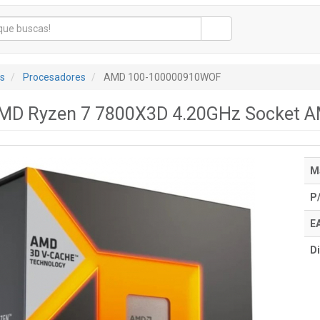
s
Procesadores
AMD 100-100000910WOF
MD Ryzen 7 7800X3D 4.20GHz Socket 
M
P
E
Di