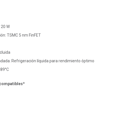
120 W
ción: TSMC 5 nm FinFET
cluida
dada: Refrigeración líquida para rendimiento óptimo
 89°C
 compatibles*