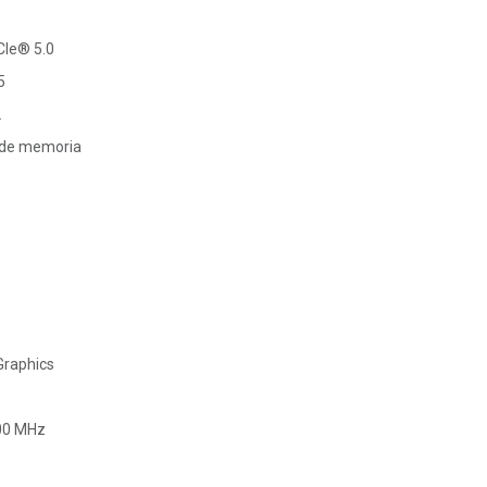
CIe® 5.0
5
2
 de memoria
raphics
200 MHz