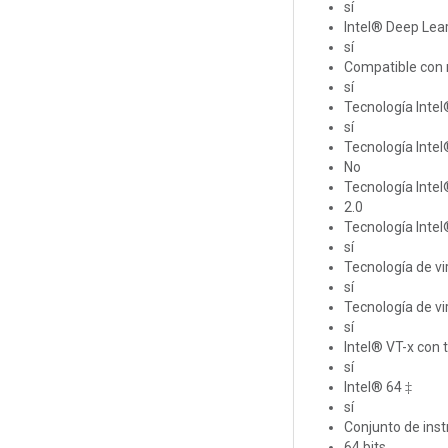
sí
Intel® Deep Lear
sí
Compatible con 
sí
Tecnología Intel®
sí
Tecnología Intel
No
Tecnología Intel
2.0
Tecnología Inte
sí
Tecnología de vir
sí
Tecnología de vir
sí
Intel® VT-x con 
sí
Intel® 64 ‡
sí
Conjunto de ins
64 bits