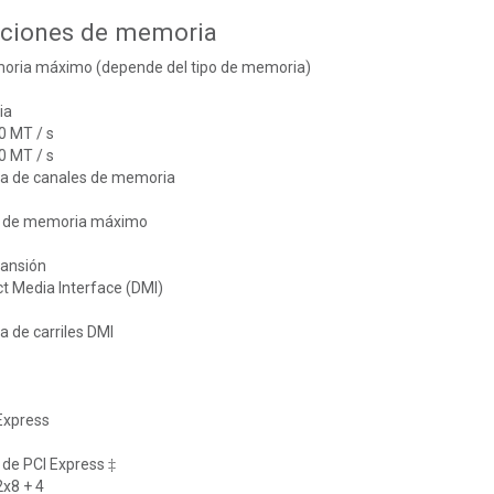
aciones de memoria
ria máximo (depende del tipo de memoria)
ia
0 MT / s
0 MT / s
a de canales de memoria
 de memoria máximo
pansión
ct Media Interface (DMI)
 de carriles DMI
Express
 de PCI Express ‡
2x8 + 4