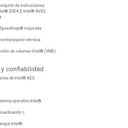
onjunto de instrucciones
ntel® SSE4.2, Intel® AVX2
s
l SpeedStep® mejorada
monitorización térmica
estión de volumen Intel® (VMD)
y confiabilidad
iones de Intel® AES
istema operativo Intel®
desactivación ‡
anque Intel®