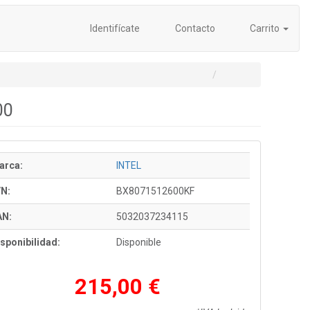
Identifícate
Contacto
Carrito
00
arca:
INTEL
/N:
BX8071512600KF
AN:
5032037234115
sponibilidad:
Disponible
215,00 €