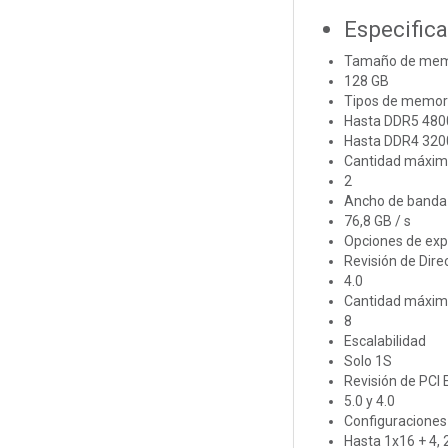
Especific
Tamaño de memo
128 GB
Tipos de memor
Hasta DDR5 480
Hasta DDR4 320
Cantidad máxim
2
Ancho de banda
76,8 GB / s
Opciones de ex
Revisión de Dire
4.0
Cantidad máxima
8
Escalabilidad
Solo 1S
Revisión de PCI 
5.0 y 4.0
Configuraciones
Hasta 1x16 + 4, 