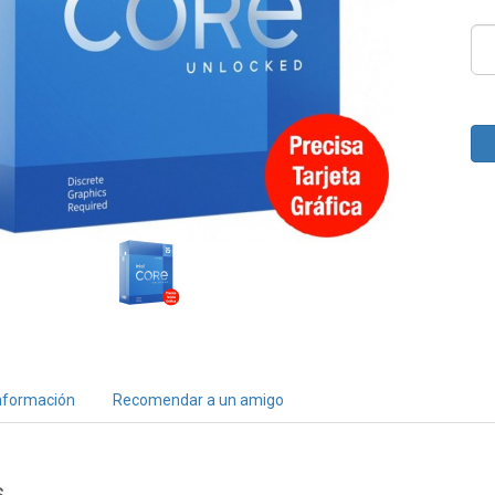
nformación
Recomendar a un amigo
s