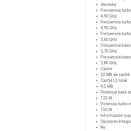
dieciséis
Frecuencia tur
4,90 GHz
Frecuencia turb
4,90 GHz
Frecuencia turb
3,60 GHz
Frecuencia base
3,70 GHz
Frecuencia base 
2,80 GHz
Cache
20 MB de caché i
Caché L2 total
9,5 MB
Potencia base d
125 W
Potencia turbo
150 W
Información sup
Opciones Integr
No