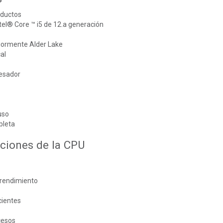
oductos
el® Core ™ i5 de 12.a generación
iormente Alder Lake
al
esador
uso
bleta
aciones de la CPU
 rendimiento
cientes
cesos