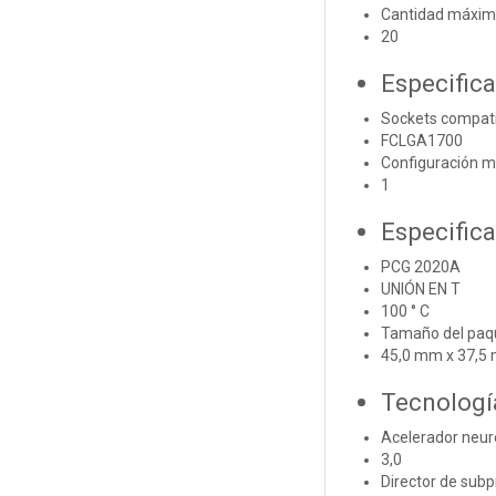
Cantidad máxima
20
Especific
Sockets compat
FCLGA1700
Configuración 
1
Especific
PCG 2020A
UNIÓN EN T
100 ° C
Tamaño del paq
45,0 mm x 37,5
Tecnologí
Acelerador neur
3,0
Director de subp