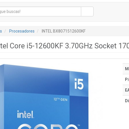
s
Procesadores
INTEL BX8071512600KF
ntel Core i5-12600KF 3.70GHz Socket 17
M
P
E
Di