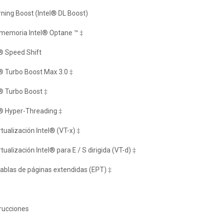
ning Boost (Intel® DL Boost)
memoria Intel® Optane ™ ‡
 Speed ​​Shift
® Turbo Boost Max 3.0 ‡
® Turbo Boost ‡
l® Hyper-Threading ‡
tualización Intel® (VT-x) ‡
tualización Intel® para E / S dirigida (VT-d) ‡
tablas de páginas extendidas (EPT) ‡
trucciones