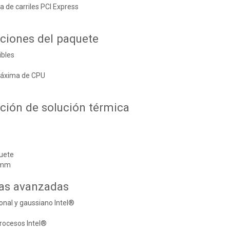
 de carriles PCI Express
aciones del paquete
ibles
máxima de CPU
ación de solución térmica
uete
 mm
as avanzadas
onal y gaussiano Intel®
rocesos Intel®