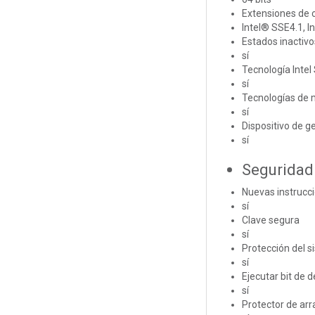
Extensiones de c
Intel® SSE4.1, I
Estados inactivo
sí
Tecnología Inte
sí
Tecnologías de 
sí
Dispositivo de g
sí
Seguridad 
Nuevas instrucc
sí
Clave segura
sí
Protección del s
sí
Ejecutar bit de 
sí
Protector de arr