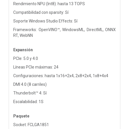
Rendimiento NPU (Int8): hasta 13 TOPS
Compatibilidad con sparsity: Sí
Soporte Windows Studio Effects: Sí
Frameworks: OpenVINO™, WindowsML, DirectML, ONNX
RT, WebNN
Expansión
PCIe: 5.0 y 4.0
Líneas PCIe máximas: 24
Configuraciones: hasta 1x16+2x4, 2x8+2x4, 1x8+4x4
DMI 4.0 (8 carriles)
Thunderbolt™ 4: Sí
Escalabilidad: 1S
Paquete
Socket: FCLGA1851