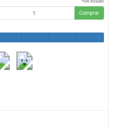
*IVA Incluido
Comprar
5 - 5
W