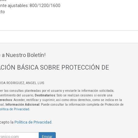
nte ajustables: 800/1200/1600
cto
 a Nuestro Boletín!
CIÓN BÁSICA SOBRE PROTECCIÓN DE
VOA RODRIGUEZ, ANGEL LUIS
er las consultas planteadas por el usuario y enviarle la información solicitada;
sentimiento del usuario;
Destinatarios
: Solo se realizan cesiones si existe una
erechos
: Acceder, rectificar y suprimir, así como otros derechos, como se indica en la
nal;
Información Adicional
: Puede consultar la información completa de Protección de
olítica de Privacidad
.
acepto la
Política de Privacidad
.
Enviar