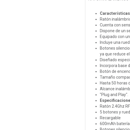
Características
Ratón inalámbric
Cuenta con senso
Dispone de un s
Equipado con una
Incluye una rue
Botones silencio
ya que reduce el
Diseñado especi
Incorpora base d
Botón de encend
Tamaño compacto 
Hasta 50 horas d
Alcance inalámb
"Plug and Play".
Especificacion
Ratón 2.4Ghz R
5 botones y rued
Recargable
600mAh batería 
Botones silenci