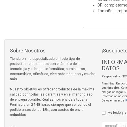
DPI completame
Tamaño compa
Sobre Nosotros
¡Suscríbete
Tienda online especializada en todo tipo de
INFORMA
productos relacionados con el ámbito de la
DATOS
tecnología y el hogar: informática, suministros,
consumibles, ofimática, electrodomésticos y mucho
Responsable
: NO
más.
Finalidad
: Respond
Legitimación
: Con
Nuestro objetivo es ofrecer productos de la máxima
obligación legal;
D
calidad con todas las garantías y en el menor plazo
información adicio
de entrega posible. Realizamos envíos a toda la
Datos en nuestra
P
Península en 24-48 horas siempre que se realice el
pedido antes de las 18h., con costes de envío
He leído y 
reducidos.