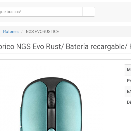
Ratones
NGS EVORUSTICE
rico NGS Evo Rust/ Batería recargable/
M
P
E
Di