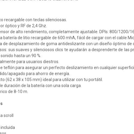
o recargable con teclas silenciosas.
r óptico y RF de 2,4 Ghz.
ensor de alto rendimiento, completamente ajustable. DPIs: 800/1200/1
 batería de litio recargable de 600 mhA, fácil de cargar con el cable Mic
da de desplazamiento de goma antideslizante con un diseño óptimo de 
sos: sus suaves y silenciosos clics te ayudarán a desprenderte de las 
 sonido hasta un 90 %.
almente para usuarios diestros.
e teflón para asegurar un perfecto deslizamiento en cualquier superfici
ido/apagado para ahorro de energía.
(62 x 38 x 105 mm) ideal para utilizar con tu portátil.
e duración de la batería con una sola carga.
rico de 8-10 m.
es
F
a scroll
incluida
osos