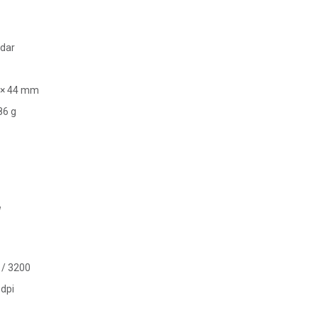
ndar
 × 44 mm
86 g
W
 / 3200
 dpi