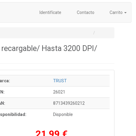
Identifícate
Contacto
Carrito
 recargable/ Hasta 3200 DPI/
arca:
TRUST
/N:
26021
AN:
8713439260212
sponibilidad:
Disponible
21,99 €