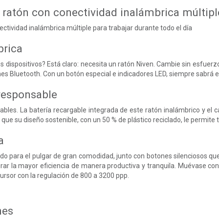
 ratón con conectividad inalámbrica múltipl
tividad inalámbrica múltiple para trabajar durante todo el día
brica
es dispositivos? Está claro: necesita un ratón Niven. Cambie sin esfuer
nes Bluetooth. Con un botón especial e indicadores LED, siempre sabrá 
responsable
ables. La batería recargable integrada de este ratón inalámbrico y el
que su diseño sostenible, con un 50 % de plástico reciclado, le permite 
a
do para el pulgar de gran comodidad, junto con botones silenciosos qu
rar la mayor eficiencia de manera productiva y tranquila. Muévase con f
cursor con la regulación de 800 a 3200 ppp.
nes