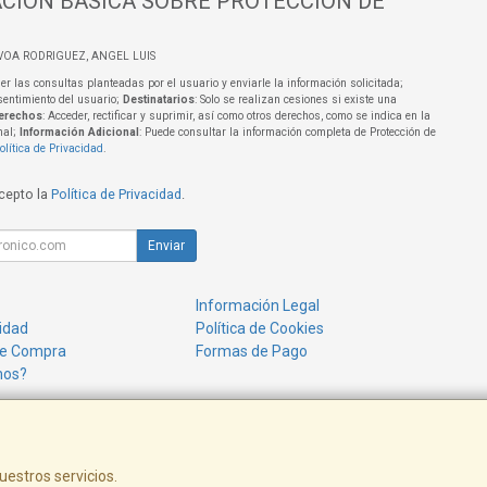
CIÓN BÁSICA SOBRE PROTECCIÓN DE
VOA RODRIGUEZ, ANGEL LUIS
er las consultas planteadas por el usuario y enviarle la información solicitada;
sentimiento del usuario;
Destinatarios
: Solo se realizan cesiones si existe una
erechos
: Acceder, rectificar y suprimir, así como otros derechos, como se indica en la
nal;
Información Adicional
: Puede consultar la información completa de Protección de
olítica de Privacidad
.
acepto la
Política de Privacidad
.
Enviar
Información Legal
cidad
Política de Cookies
de Compra
Formas de Pago
mos?
uestros servicios.