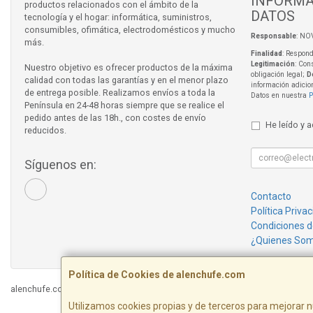
INFORMA
productos relacionados con el ámbito de la
DATOS
tecnología y el hogar: informática, suministros,
consumibles, ofimática, electrodomésticos y mucho
Responsable
: NO
más.
Finalidad
: Respond
Legitimación
: Con
Nuestro objetivo es ofrecer productos de la máxima
obligación legal;
D
calidad con todas las garantías y en el menor plazo
información adicio
de entrega posible. Realizamos envíos a toda la
Datos en nuestra
P
Península en 24-48 horas siempre que se realice el
pedido antes de las 18h., con costes de envío
He leído y 
reducidos.
Síguenos en:
Contacto
Política Priva
Condiciones 
¿Quienes So
Política de Cookies de alenchufe.com
alenchufe.com © 2026
Utilizamos cookies propias y de terceros para mejorar n