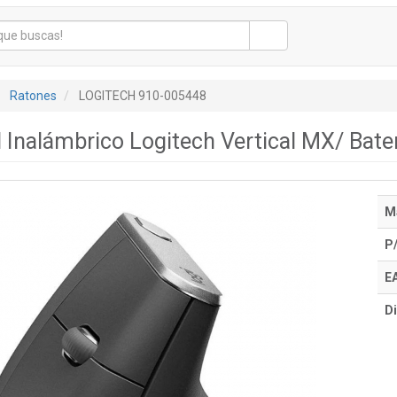
Ratones
LOGITECH 910-005448
l Inalámbrico Logitech Vertical MX/ Bate
M
P
E
Di