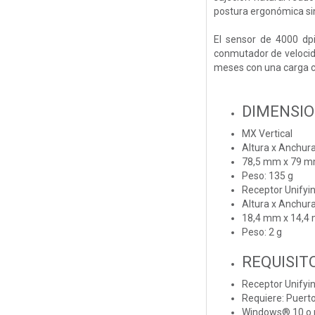
postura ergonómica si
El sensor de 4000 dpi
conmutador de velocidad
meses con una carga co
DIMENSI
MX Vertical
Altura x Anchura
78,5 mm x 79 
Peso: 135 g
Receptor Unifyi
Altura x Anchura
18,4 mm x 14,4
Peso: 2 g
REQUISIT
Receptor Unifyi
Requiere: Puert
Windows® 10 o p