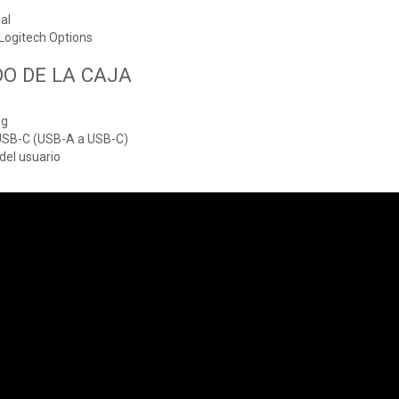
al
Logitech Options
O DE LA CAJA
ng
USB-C (USB-A a USB-C)
el usuario