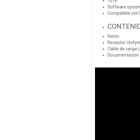
10 m
Software opcion
Compatible con 
CONTENID
Ratón
Receptor Unifyi
Cable de carga 
Documentación d