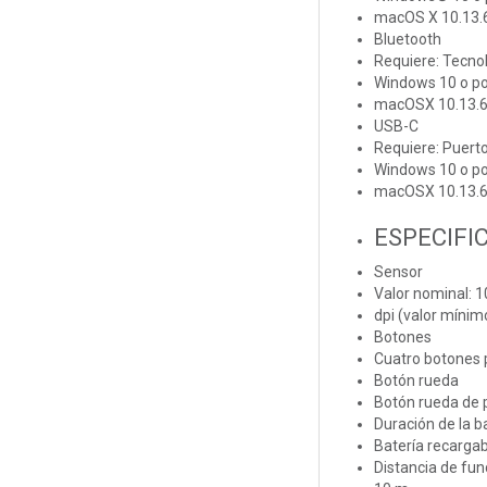
macOS X 10.13.6
Bluetooth
Requiere: Tecno
Windows 10 o po
macOSX 10.13.6 
USB-C
Requiere: Puert
Windows 10 o po
macOSX 10.13.6 
ESPECIFI
Sensor
Valor nominal: 1
dpi (valor mínim
Botones
Cuatro botones p
Botón rueda
Botón rueda de 
Duración de la b
Batería recarga
Distancia de fu