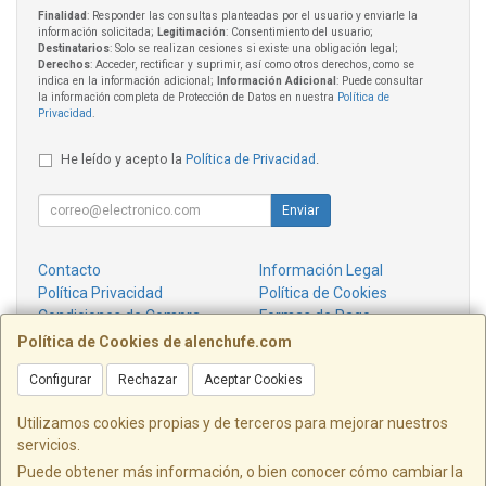
Finalidad
: Responder las consultas planteadas por el usuario y enviarle la
información solicitada;
Legitimación
: Consentimiento del usuario;
Destinatarios
: Solo se realizan cesiones si existe una obligación legal;
Derechos
: Acceder, rectificar y suprimir, así como otros derechos, como se
indica en la información adicional;
Información Adicional
: Puede consultar
la información completa de Protección de Datos en nuestra
Política de
Privacidad
.
He leído y acepto la
Política de Privacidad
.
Enviar
Contacto
Información Legal
Política Privacidad
Política de Cookies
Condiciones de Compra
Formas de Pago
¿Quienes Somos?
Política de Cookies de alenchufe.com
Configurar
Rechazar
Aceptar Cookies
Contacto
info@alenchufe.com
Utilizamos cookies propias y de terceros para mejorar nuestros
servicios.
Puede obtener más información, o bien conocer cómo cambiar la