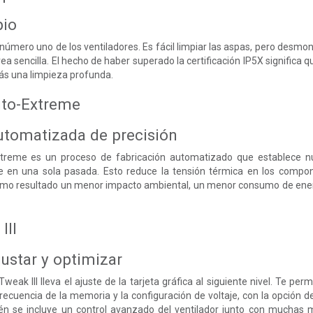
pio
número uno de los ventiladores. Es fácil limpiar las aspas, pero desmont
area sencilla. El hecho de haber superado la certificación IP5X significa
ás una limpieza profunda.
uto-Extreme
utomatizada de precisión
treme es un proceso de fabricación automatizado que establece nue
 en una sola pasada. Esto reduce la tensión térmica en los compon
como resultado un menor impacto ambiental, un menor consumo de energ
III
justar y optimizar
eak III lleva el ajuste de la tarjeta gráfica al siguiente nivel. Te per
frecuencia de la memoria y la configuración de voltaje, con la opción 
én se incluye un control avanzado del ventilador junto con muchas