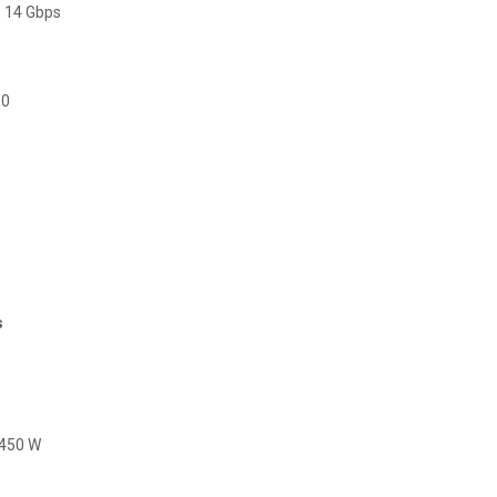
 14 Gbps
.0
s
 450 W