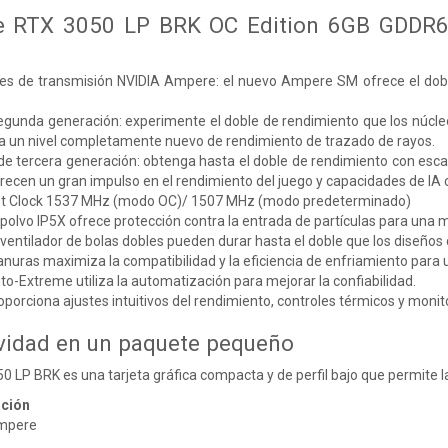
 RTX 3050 LP BRK OC Edition 6GB GDDR6: 
es de transmisión NVIDIA Ampere: el nuevo Ampere SM ofrece el doble
egunda generación: experimente el doble de rendimiento que los núc
a un nivel completamente nuevo de rendimiento de trazado de rayos.
de tercera generación: obtenga hasta el doble de rendimiento con esc
frecen un gran impulso en el rendimiento del juego y capacidades de I
ost Clock 1537 MHz (modo OC)/ 1507 MHz (modo predeterminado)
l polvo IP5X ofrece protección contra la entrada de partículas para una 
 ventilador de bolas dobles pueden durar hasta el doble que los diseños
anuras maximiza la compatibilidad y la eficiencia de enfriamiento para
to-Extreme utiliza la automatización para mejorar la confiabilidad.
oporciona ajustes intuitivos del rendimiento, controles térmicos y monit
vidad en un paquete pequeño
LP BRK es una tarjeta gráfica compacta y de perfil bajo que permite l
ación
Ampere