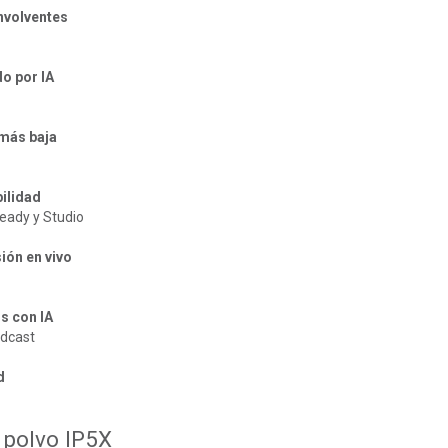
envolventes
o por IA
 más baja
ilidad
eady y Studio
ión en vivo
s con IA
adcast
d
 polvo IP5X