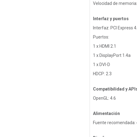
Velocidad de memoria:
Interfaz y puertos
Interfaz: PCI Express 4
Puertos:
1 x HDMI 2.1
1 x DisplayPort 1.4a
1 x DVI-D
HDCP: 2.3
Compatibilidad y API
OpenGL: 4.6
Alimentación
Fuente recomendada: