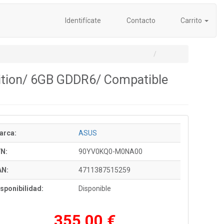
Identifícate
Contacto
Carrito
ition/ 6GB GDDR6/ Compatible
arca:
ASUS
/N:
90YV0KQ0-M0NA00
AN:
4711387515259
sponibilidad:
Disponible
355,00 €