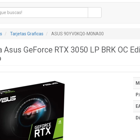
s
Tarjetas Graficas
ASUS 90YV0KQ0-M0NA00
ica Asus GeForce RTX 3050 LP BRK OC Ed
o
M
P
E
Di