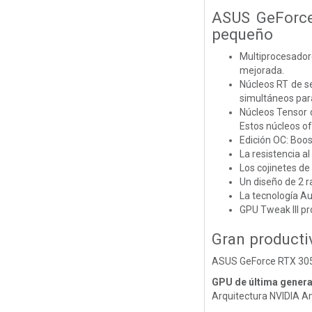
ASUS GeForce
pequeño
Multiprocesador
mejorada.
Núcleos RT de s
simultáneos par
Núcleos Tensor 
Estos núcleos o
Edición OC: Bo
La resistencia a
Los cojinetes de
Un diseño de 2 r
La tecnología Au
GPU Tweak III pr
Gran producti
ASUS GeForce RTX 3050 
GPU de última gener
Arquitectura NVIDIA 