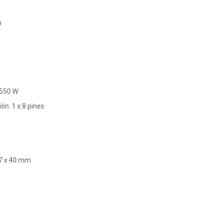
s
 550 W
ón: 1 x 8 pines
17 x 40 mm