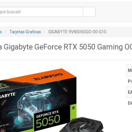
s
Tarjetas Graficas
GIGABYTE 9VN5050GO-00-G10
ica Gigabyte GeForce RTX 5050 Gaming 
M
P
E
Di