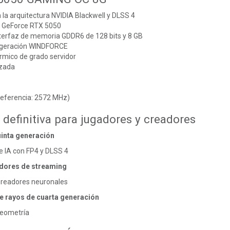
 la arquitectura NVIDIA Blackwell y DLSS 4
r GeForce RTX 5050
nterfaz de memoria GDDR6 de 128 bits y 8 GB
igeración WINDFORCE
rmico de grado servidor
rzada
referencia: 2572 MHz)
 definitiva para
jugadores y creadores
inta generación
 IA con FP4 y DLSS 4
dores de streaming
readores neuronales
e rayos de cuarta generación
geometría