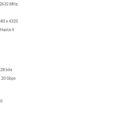
: 2632 MHz
680 x 4320
 Hasta 4
28 bits
 20 Gbps
.0