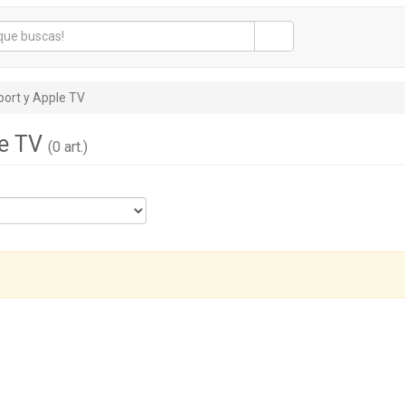
port y Apple TV
le TV
(0 art.)