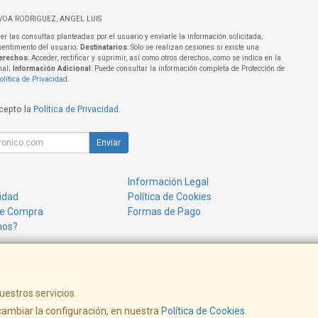
VOA RODRIGUEZ, ANGEL LUIS
er las consultas planteadas por el usuario y enviarle la información solicitada;
sentimiento del usuario;
Destinatarios
: Solo se realizan cesiones si existe una
erechos
: Acceder, rectificar y suprimir, así como otros derechos, como se indica en la
nal;
Información Adicional
: Puede consultar la información completa de Protección de
olítica de Privacidad
.
acepto la
Política de Privacidad
.
Enviar
Información Legal
cidad
Política de Cookies
de Compra
Formas de Pago
mos?
uestros servicios.
ambiar la configuración, en nuestra
Política de Cookies
.
www.alenchufe.com - info@alenchufe.com