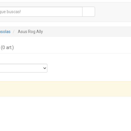
nsolas
Asus Rog Ally
y
(0 art.)