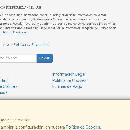
VOA RODRIGUEZ, ANGEL LUIS
er las consultas planteadas por el usuario y enviarle la información solicitada;
sentimiento del usuario;
Destinatarios
: Solo se realizan cesiones si existe una
erechos
: Acceder, rectificar y suprimir, así como otros derechos, como se indica en la
nal;
Información Adicional
: Puede consultar la información completa de Protección de
olítica de Privacidad
.
acepto la
Política de Privacidad
.
Enviar
Información Legal
cidad
Política de Cookies
de Compra
Formas de Pago
mos?
uestros servicios.
ambiar la configuración, en nuestra
Política de Cookies
.
www.alenchufe.com - info@alenchufe.com