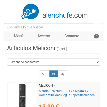
Menú
Acceso
Contacto
0
Artículos Meliconi
(1 art.)
Ant.
01
Sig.
MELICONI -
Mando Universal TLC Evo 6 pata TV/
Compatibilidad Segun Especificaicones
13,99 €